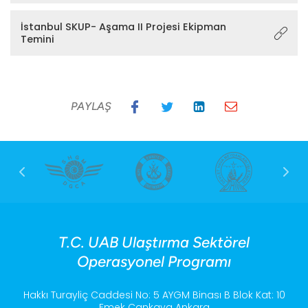
İstanbul SKUP- Aşama II Projesi Ekipman
Temini
PAYLAŞ
T.C. UAB Ulaştırma Sektörel
Operasyonel Programı
Hakkı Turayliç Caddesi No: 5 AYGM Binası B Blok Kat: 10
Emek Çankaya Ankara