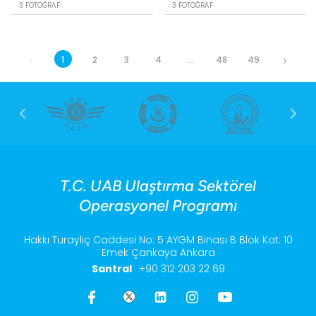
3 FOTOĞRAF
3 FOTOĞRAF
1
2
3
4
...
48
49
T.C. UAB Ulaştırma Sektörel
Operasyonel Programı
Hakkı Turayliç Caddesi No: 5 AYGM Binası B Blok Kat: 10
Emek Çankaya Ankara
Santral
+90 312 203 22 69