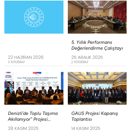
5. Yıllık Performans
Değerlendirme Çalıştayı
22 HAZIRAN 2026
25 ARALIK 2025
3 FOTOĞRAF
2 FOTOĞRAF
Denizli’de Toplu Taşıma
GAUS Projesi Kapanış
Akıllanıyor” Projesi
Toplantısı
Kapanış Etkinliği
28 KASIM 2025
14 KASIM 2025