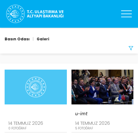
Basın Odası
|
Galeri
294
sonuç
listeleniyor
.
ARAMA
TARIH ARALIĞI
-
u-imt
14 TEMMUZ 2026
14 TEMMUZ 2026
0 FOTOĞRAF
5 FOTOĞRAF