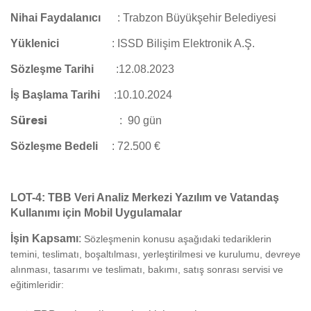
Nihai Faydalanıcı
:
Trabzon Büyükşehir Belediyesi
Yüklenici
: ISSD Bilişim Elektronik A.Ş.
Sözleşme Tarihi
:12.08.2023
İş Başlama Tarihi
:
10.10.2024
üresi
S
:
90 gün
Sözleşme Bedeli
: 72.500 €
LOT-4:
TBB Veri Analiz Merkezi Yazılım ve Vatandaş
Kullanımı için Mobil Uygulamalar
İşin Kapsamı
:
Sözleşmenin konusu aşağıdaki tedariklerin
temini, teslimatı, boşaltılması, yerleştirilmesi ve kurulumu, devreye
alınması, tasarımı ve teslimatı, bakımı, satış sonrası servisi ve
eğitimleridir: