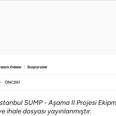
Basın Odası
|
Duyurular
ÖNCEKI
İstanbul SUMP - Aşama II Projesi Ekipma
ve ihale dosyası yayınlanmıştır.