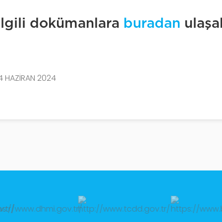
İlgili dokümanlara
buradan
ulaşab
14 HAZIRAN 2024