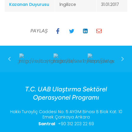
Kazanan Duyurusu
İngilizce
31.01.2017
PAYLAŞ
T.C. UAB Ulaştırma Sektörel
Operasyonel Programı
Hakkı Turayliç Caddesi No: 5 AYGM Binası B Blok Kat: 10
Emek Çankaya Ankara
Santral
+90 312 203 22 69