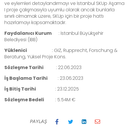
ve eylemleri detaylandırmayı ve İstanbul SKUp Aşama
I proje çalışmasıyla uyumlu olarak ancak bunlarla
sınırlı olmamak üzere, SKUp için bir proje hattı
hazırlamayı kapsamaktadır.
Faydalanıcı Kurum
:
İstanbul Büyükşehir
Belediyesi (İBB)
Yüklenici
:
GIZ, Rupprecht, Forschung &
Beratung, Yüksel Proje Kons.
Sözleşme Tarihi
:
22.06.2023
İş Başlama Tarihi
:
23.06.2023
İş Bitiş Tarihi
:
23.12.2025
Sözleşme Bedeli
:
5.54M €
PAYLAŞ