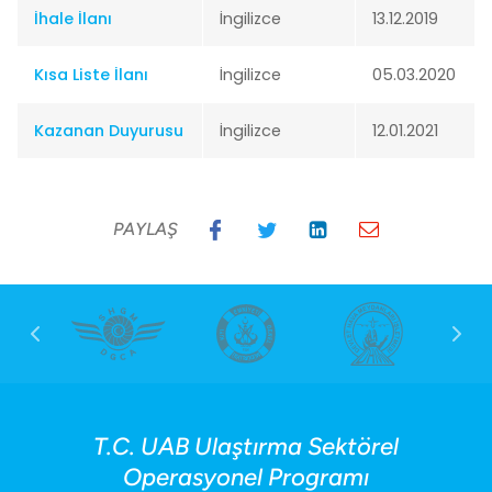
İhale İlanı
İngilizce
13.12.2019
Kısa Liste İlanı
İngilizce
05.03.2020
Kazanan Duyurusu
İngilizce
12.01.2021
PAYLAŞ
T.C. UAB Ulaştırma Sektörel
Operasyonel Programı