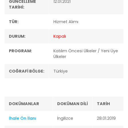
GÜNCELLEME
12.01.2021
TARİHİ:
TÜR:
Hizmet Alımı
DURUM:
Kapalı
PROGRAM:
Katılım Öncesi Ülkeler / Yeni Üye
Ülkeler
COĞRAFİ BÖLGE:
Türkiye
DOKÜMANLAR
DOKÜMAN DİLİ
TARİH
İhale Ön İlanı
İngilizce
28.01.2019